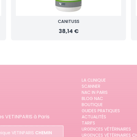
CANITUSS
38,14 €
LA CLINIQUE
SCANNER
NAC IN PARIS
BLOG NAC
BOUTIQUE
GUIDES PRATIQUES
es VETINPARIS à Paris
ACTUALITÉS
TARIFS
URGENCES VÉTÉRINAIRES
nique
VETINPARIS
CHEMIN
URGENCES VÉTÉRINAIRES C