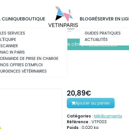
Découvrez notre nouvelle clinique
Chemin Vert
A CLINIQUE
BOUTIQUE
BLOG
RÉSERVER EN LIG
LES SERVICES
GUIDES PRATIQUES
L'ÉQUIPE
ACTUALITÉS
Découvrez notre nouvelle clinique
Chemin Vert
SCANNER
NAC IN PARIS
DEMANDE DE PRISE EN CHARGE
NOS OFFRES D'EMPLOI
URGENCES VÉTÉRINAIRES
20,89€
Ajouter au panier
Catégories
:
Médicaments
Référence
:
VTP003
Poids
:
0.020
kg