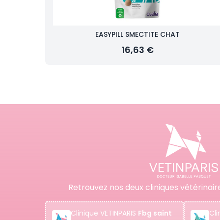
EASYPILL SMECTITE CHAT
16,63 €
Retrouvez nos deux cliniques vétérinair
Clinique
VETINPARIS
Fbg saint
Cli