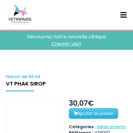
Découvrez notre nouvelle clinique
Chemin Vert
Flacon de 50 ml
VT PHAK SIROP
30,07€
Ajouter au panier
Catégories
:
Médicaments
Référence
:
VTP002