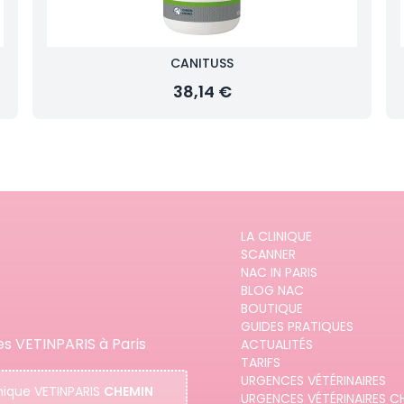
CANITUSS
38,14 €
LA CLINIQUE
SCANNER
NAC IN PARIS
BLOG NAC
BOUTIQUE
GUIDES PRATIQUES
es VETINPARIS à Paris
ACTUALITÉS
TARIFS
URGENCES VÉTÉRINAIRES
nique
VETINPARIS
CHEMIN
URGENCES VÉTÉRINAIRES C