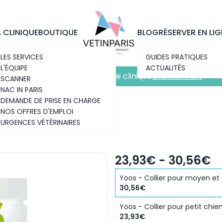
Découvrez notre nouvelle clinique
Chemin Vert
A CLINIQUE
BOUTIQUE
BLOG
RÉSERVER EN LIG
LES SERVICES
GUIDES PRATIQUES
L'ÉQUIPE
ACTUALITÉS
Découvrez notre nouvelle clinique
Chemin Vert
SCANNER
NAC IN PARIS
DEMANDE DE PRISE EN CHARGE
NOS OFFRES D'EMPLOI
URGENCES VÉTÉRINAIRES
23,93€ - 30,56€
Yoos - Collier pour moyen et
30,56€
Yoos - Collier pour petit chie
23,93€