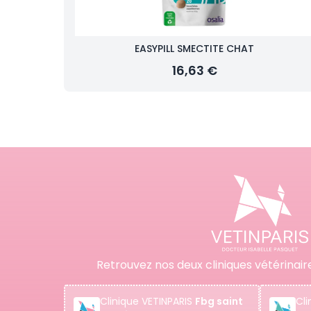
EASYPILL SMECTITE CHAT
16,63 €
Retrouvez nos deux cliniques vétérinair
Clinique
VETINPARIS
Fbg saint
Cli