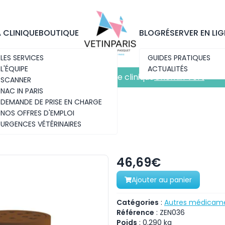
Découvrez notre nouvelle clinique
Chemin Vert
A CLINIQUE
BOUTIQUE
BLOG
RÉSERVER EN LIG
LES SERVICES
GUIDES PRATIQUES
L'ÉQUIPE
ACTUALITÉS
Découvrez notre nouvelle clinique
Chemin Vert
SCANNER
NAC IN PARIS
DEMANDE DE PRISE EN CHARGE
NOS OFFRES D'EMPLOI
URGENCES VÉTÉRINAIRES
46,69€
Ajouter au panier
Catégories
:
Autres médicame
Référence
:
ZEN036
Poids
:
0.290
kg