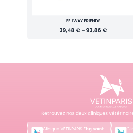
FELIWAY FRIENDS
39,48 € – 93,86 €
Retrouvez nos deux cliniques vétérinair
Clinique
VETINPARIS
Fbg saint
Cli