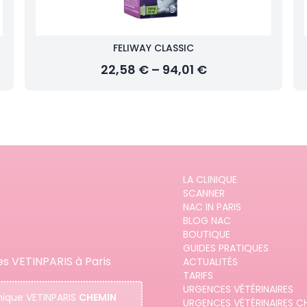
FELIWAY CLASSIC
22,58 € – 94,01 €
LA CLINIQUE
SCANNER
NAC IN PARIS
BLOG NAC
BOUTIQUE
GUIDES PRATIQUES
es VETINPARIS à Paris
ACTUALITÉS
TARIFS
URGENCES VÉTÉRINAIRES
nique
VETINPARIS
CHEMIN
URGENCES VÉTÉRINAIRES C