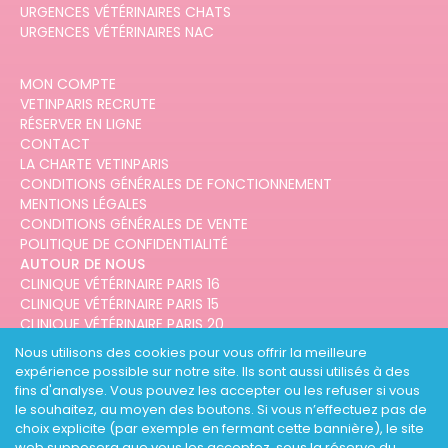
URGENCES VÉTÉRINAIRES CHATS
URGENCES VÉTÉRINAIRES NAC
MON COMPTE
VETINPARIS RECRUTE
RÉSERVER EN LIGNE
CONTACT
LA CHARTE VETINPARIS
CONDITIONS GÉNÉRALES DE FONCTIONNEMENT
MENTIONS LÉGALES
CONDITIONS GÉNÉRALES DE VENTE
POLITIQUE DE CONFIDENTIALITÉ
AUTOUR DE NOUS
CLINIQUE VÉTÉRINAIRE PARIS 16
CLINIQUE VÉTÉRINAIRE PARIS 15
CLINIQUE VÉTÉRINAIRE PARIS 20
CLINIQUE VÉTÉRINAIRE PARIS 12
Nous utilisons des cookies pour vous offrir la meilleure
CLINIQUE VÉTÉRINAIRE PARIS 10
expérience possible sur notre site. Ils sont aussi utilisés à des
CLINIQUE VÉTÉRINAIRE PARIS 3
fins d'analyse. Vous pouvez les accepter ou les refuser si vous
le souhaitez, au moyen des boutons. Si vous n’effectuez pas de
choix explicite (par exemple en fermant cette bannière), le site
web supposera que vous les acceptez, sous la réserve du