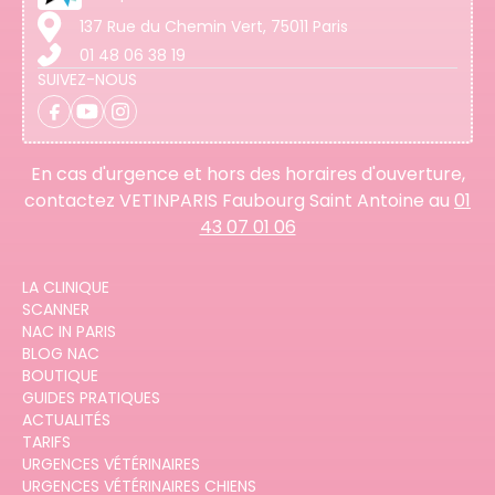
137 Rue du Chemin Vert, 75011 Paris
01 48 06 38 19
SUIVEZ-NOUS
En cas d'urgence et hors des horaires d'ouverture,
contactez VETINPARIS Faubourg Saint Antoine au
01
43 07 01 06
LA CLINIQUE
SCANNER
NAC IN PARIS
BLOG NAC
BOUTIQUE
GUIDES PRATIQUES
ACTUALITÉS
TARIFS
URGENCES VÉTÉRINAIRES
URGENCES VÉTÉRINAIRES CHIENS