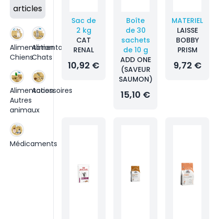
articles
Sac de
Boîte
MATERIEL
2 kg
de 30
LAISSE
CAT
sachets
BOBBY
Alimentation
Alimentation
RENAL
de 10 g
PRISM
Chiens
Chats
ADD ONE
10,92 €
9,72 €
(SAVEUR
SAUMON)
Alimentation
Accessoires
15,10 €
Autres
animaux
Médicaments