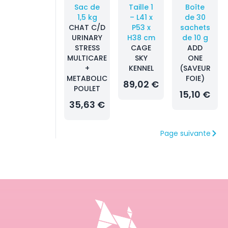
Sac de
Taille 1
Boîte
1,5 kg
– L41 x
de 30
CHAT C/D
P53 x
sachets
URINARY
H38 cm
de 10 g
STRESS
CAGE
ADD
MULTICARE
SKY
ONE
+
KENNEL
(SAVEUR
METABOLIC
FOIE)
89,02 €
POULET
15,10 €
35,63 €
Page suivante