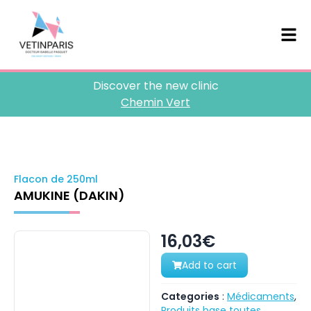
Discover the new clinic
Chemin Vert
Flacon de 250ml
AMUKINE (DAKIN)
16,03€
Add to cart
Categories
:
Médicaments
,
Produits base toutes