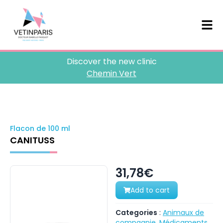
Discover the new clinic
Chemin Vert
Flacon de 100 ml
CANITUSS
31,78€
Add to cart
Categories
:
Animaux de
compagnie
,
Médicaments
,