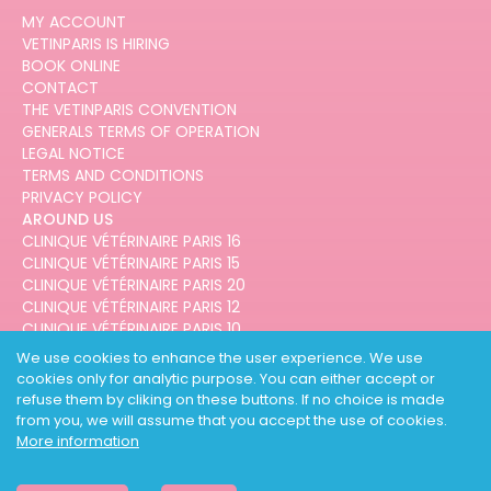
MY ACCOUNT
VETINPARIS IS HIRING
BOOK ONLINE
CONTACT
THE VETINPARIS CONVENTION
GENERALS TERMS OF OPERATION
LEGAL NOTICE
TERMS AND CONDITIONS
PRIVACY POLICY
AROUND US
CLINIQUE VÉTÉRINAIRE PARIS 16
CLINIQUE VÉTÉRINAIRE PARIS 15
CLINIQUE VÉTÉRINAIRE PARIS 20
CLINIQUE VÉTÉRINAIRE PARIS 12
CLINIQUE VÉTÉRINAIRE PARIS 10
CLINIQUE VÉTÉRINAIRE PARIS 3
We use cookies to enhance the user experience. We use
cookies only for analytic purpose. You can either accept or
refuse them by cliking on these buttons. If no choice is made
from you, we will assume that you accept the use of cookies.
More information
DESIGNED AND DEVELOPED BY
3CODES