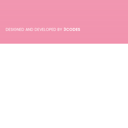
DESIGNED AND DEVELOPED BY
3CODES