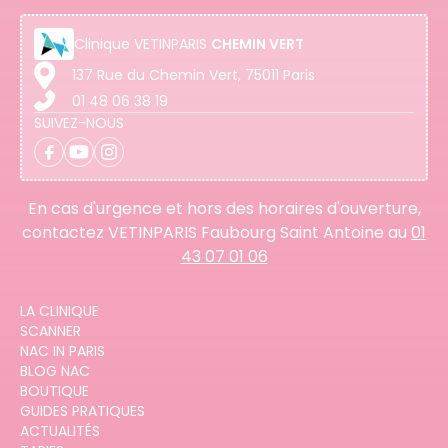
Clinique
VETINPARIS
CHEMIN VERT
137 Rue du Chemin Vert, 75011 Paris
01 48 06 38 19
SUIVEZ-NOUS
En cas d'urgence et hors des horaires d'ouverture,
contactez VETINPARIS Faubourg Saint Antoine au
01
43 07 01 06
LA CLINIQUE
SCANNER
NAC IN PARIS
BLOG NAC
BOUTIQUE
GUIDES PRATIQUES
ACTUALITÉS