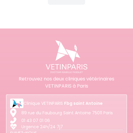
Retrouvez nos deux cliniques vétérinaires
VETINPARIS à Paris
Clinique
VETINPARIS
Fbg saint Antoine
89 rue du Faubourg Saint Antoine 75011 Paris
01 43 07 01 06
Urgence 24h/24 7j7
SUIVEZ-NOUS