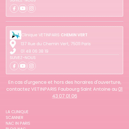
Clinique
VETINPARIS
CHEMIN VERT
137 Rue du Chemin Vert, 75011 Paris
01 48 06 38 19
SUIVEZ-NOUS
En cas d'urgence et hors des horaires d'ouverture,
contactez VETINPARIS Faubourg Saint Antoine au
01
43 07 01 06
LA CLINIQUE
SCANNER
NAC IN PARIS