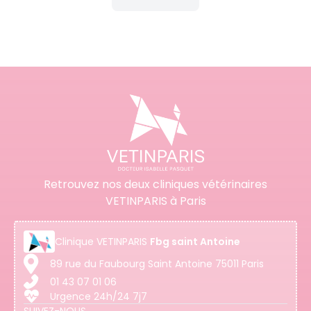
Retrouvez nos deux cliniques vétérinaires
VETINPARIS à Paris
Clinique
VETINPARIS
Fbg saint Antoine
89 rue du Faubourg Saint Antoine 75011 Paris
01 43 07 01 06
Urgence 24h/24 7j7
SUIVEZ-NOUS