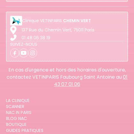
Clinique
VETINPARIS
CHEMIN VERT
137 Rue du Chemin Vert, 75011 Paris
01 48 06 38 19
SUIVEZ-NOUS
En cas d'urgence et hors des horaires d'ouverture,
contactez VETINPARIS Faubourg Saint Antoine au
01
43 07 01 06
LA CLINIQUE
SCANNER
NAC IN PARIS
BLOG NAC
BOUTIQUE
GUIDES PRATIQUES