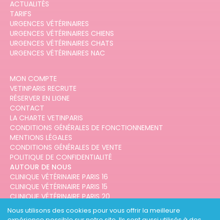
ACTUALITÉS
TARIFS
URGENCES VÉTÉRINAIRES
URGENCES VÉTÉRINAIRES CHIENS
URGENCES VÉTÉRINAIRES CHATS
URGENCES VÉTÉRINAIRES NAC
MON COMPTE
VETINPARIS RECRUTE
RÉSERVER EN LIGNE
CONTACT
LA CHARTE VETINPARIS
CONDITIONS GÉNÉRALES DE FONCTIONNEMENT
MENTIONS LÉGALES
CONDITIONS GÉNÉRALES DE VENTE
POLITIQUE DE CONFIDENTIALITÉ
AUTOUR DE NOUS
CLINIQUE VÉTÉRINAIRE PARIS 16
CLINIQUE VÉTÉRINAIRE PARIS 15
CLINIQUE VÉTÉRINAIRE PARIS 20
CLINIQUE VÉTÉRINAIRE PARIS 12
Nous utilisons des cookies pour vous offrir la meilleure
CLINIQUE VÉTÉRINAIRE PARIS 10
expérience possible sur notre site. Ils sont aussi utilisés à des