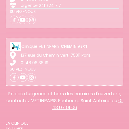
Urgence 24h/24 7j7
SUIVEZ-NOUS
Clinique
VETINPARIS
CHEMIN VERT
137 Rue du Chemin Vert, 75011 Paris
01 48 06 38 19
SUIVEZ-NOUS
En cas d'urgence et hors des horaires d'ouverture,
contactez VETINPARIS Faubourg Saint Antoine au
01
43 07 01 06
LA CLINIQUE