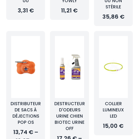
UU
YOWLY
UU NON
STÉRILE
3,31 €
11,21 €
35,86 €
DISTRIBUTEUR
DESTRUCTEUR
COLLIER
DE SACS À
D'ODEURS
LUMINEUX
DÉJECTIONS
URINE CHIEN
LED
POP OS
BIOTEC URINE
15,00 €
OFF
13,74 € –
17,26 € –