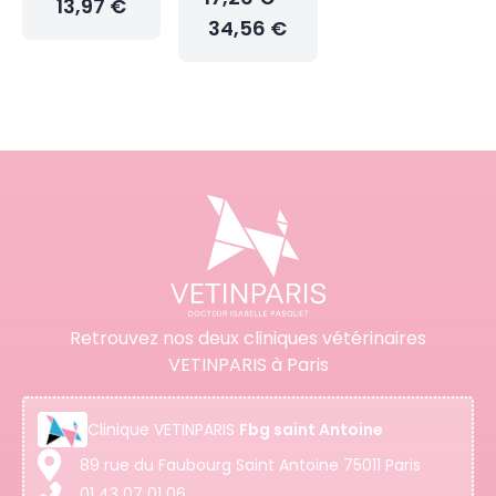
13,97 €
34,56 €
Retrouvez nos deux cliniques vétérinaires
VETINPARIS à Paris
Clinique
VETINPARIS
Fbg saint Antoine
89 rue du Faubourg Saint Antoine 75011 Paris
01 43 07 01 06