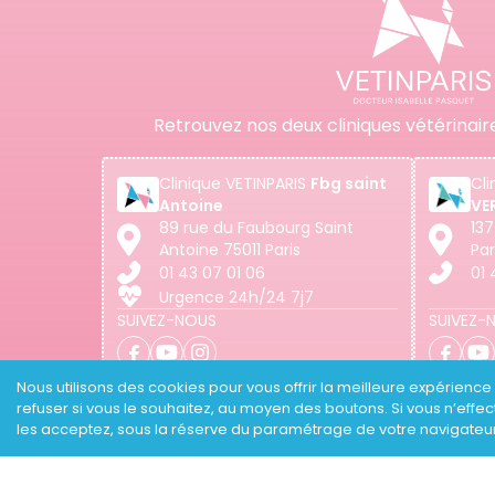
Retrouvez nos deux cliniques vétérinair
Clinique
VETINPARIS
Fbg saint
Cli
Antoine
VE
89 rue du Faubourg Saint
137
Antoine 75011 Paris
Par
01 43 07 01 06
01 
Urgence 24h/24 7j7
SUIVEZ-NOUS
SUIVEZ-
Nous utilisons des cookies pour vous offrir la meilleure expérience p
refuser si vous le souhaitez, au moyen des boutons. Si vous n’eff
En cas d'urgence et hors des horaires d
les acceptez, sous la réserve du paramétrage de votre navigateu
VETINPARIS Faubourg Saint Antoine