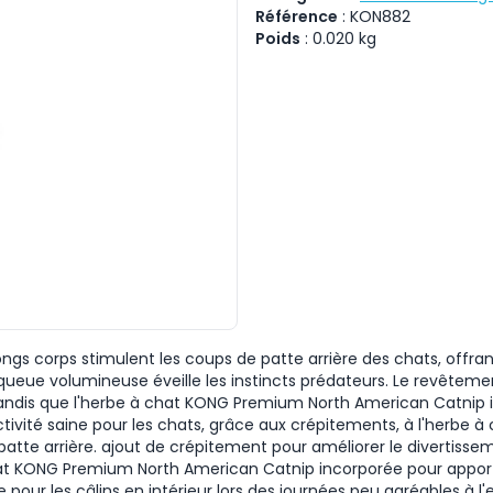
Référence
:
KON882
Poids
:
0.020
kg
gs corps stimulent les coups de patte arrière des chats, offrant
queue volumineuse éveille les instincts prédateurs. Le revêteme
 tandis que l'herbe à chat KONG Premium North American Catnip 
ivité saine pour les chats, grâce aux crépitements, à l'herbe à 
patte arrière. ajout de crépitement pour améliorer le divertissem
at KONG Premium North American Catnip incorporée pour apporte
our les câlins en intérieur lors des journées peu agréables à l'e