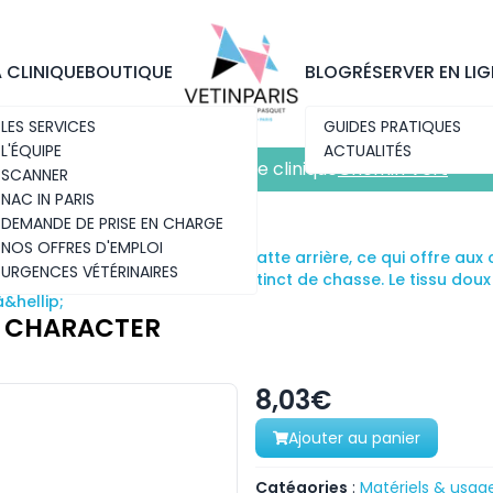
Découvrez notre nouvelle clinique
Chemin Vert
A CLINIQUE
BOUTIQUE
BLOG
RÉSERVER EN LIG
LES SERVICES
GUIDES PRATIQUES
L'ÉQUIPE
ACTUALITÉS
Découvrez notre nouvelle clinique
Chemin Vert
SCANNER
NAC IN PARIS
DEMANDE DE PRISE EN CHARGE
NOS OFFRES D'EMPLOI
ers encourage les coups de patte arrière, ce qui offre aux 
URGENCES VÉTÉRINAIRES
ueue touffue éveille l&rsquo;instinct de chasse. Le tissu doux
&hellip;
O CHARACTER
8,03€
Ajouter au panier
Catégories
:
Matériels & usag