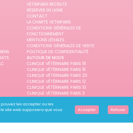
VETINPARIS RECRUTE
RÉSERVER EN LIGNE
CONTACT
LA CHARTE VETINPARIS
CONDITIONS GÉNÉRALES DE
FONCTIONNEMENT
MENTIONS LÉGALES
CONDITIONS GÉNÉRALES DE VENTE
HIENS
POLITIQUE DE CONFIDENTIALITÉ
HATS
AUTOUR DE NOUS
AC
CLINIQUE VÉTÉRINAIRE PARIS 16
CLINIQUE VÉTÉRINAIRE PARIS 15
CLINIQUE VÉTÉRINAIRE PARIS 20
CLINIQUE VÉTÉRINAIRE PARIS 12
CLINIQUE VÉTÉRINAIRE PARIS 10
CLINIQUE VÉTÉRINAIRE PARIS 3
us pouvez les accepter ou les
, le site web supposera que vous
Accepter
Refuser
DESIGNED AND DEVELOPED BY
3CODES