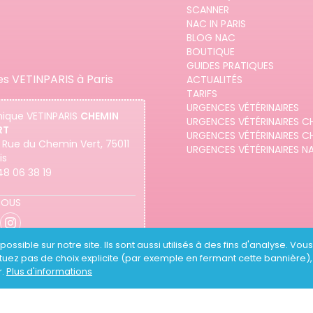
SCANNER
NAC IN PARIS
BLOG NAC
BOUTIQUE
GUIDES PRATIQUES
es VETINPARIS à Paris
ACTUALITÉS
TARIFS
URGENCES VÉTÉRINAIRES
nique
VETINPARIS
CHEMIN
URGENCES VÉTÉRINAIRES C
RT
URGENCES VÉTÉRINAIRES C
 Rue du Chemin Vert, 75011
URGENCES VÉTÉRINAIRES N
is
48 06 38 19
NOUS
ossible sur notre site. Ils sont aussi utilisés à des fins d'analyse. Vo
ectuez pas de choix explicite (par exemple en fermant cette bannière)
'ouverture, contactez
r.
Plus d'informations
 au
01 43 07 01 06