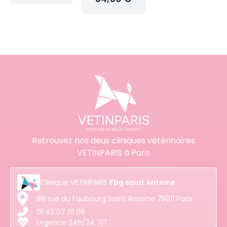
Retrouvez nos deux cliniques vétérinaires
VETINPARIS à Paris
Clinique
VETINPARIS
Fbg saint Antoine
89 rue du Faubourg Saint Antoine 75011 Paris
01 43 07 01 06
Urgence 24h/24 7j7