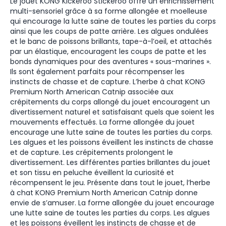
Le jouet KONG Kickeroo Stickeroo offre un enrichissement
multi-sensoriel grâce à sa forme allongée et moelleuse
qui encourage la lutte saine de toutes les parties du corps
ainsi que les coups de patte arrière. Les algues ondulées
et le banc de poissons brillants, tape-à-l’oeil, et attachés
par un élastique, encouragent les coups de patte et les
bonds dynamiques pour des aventures « sous-marines ».
Ils sont également parfaits pour récompenser les
instincts de chasse et de capture. L’herbe à chat KONG
Premium North American Catnip associée aux
crépitements du corps allongé du jouet encouragent un
divertissement naturel et satisfaisant quels que soient les
mouvements effectués. La forme allongée du jouet
encourage une lutte saine de toutes les parties du corps.
Les algues et les poissons éveillent les instincts de chasse
et de capture. Les crépitements prolongent le
divertissement. Les différentes parties brillantes du jouet
et son tissu en peluche éveillent la curiosité et
récompensent le jeu. Présente dans tout le jouet, l’herbe
à chat KONG Premium North American Catnip donne
envie de s’amuser. La forme allongée du jouet encourage
une lutte saine de toutes les parties du corps. Les algues
et les poissons éveillent les instincts de chasse et de