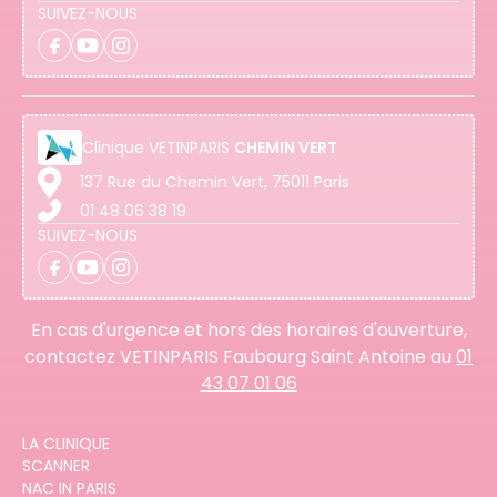
SUIVEZ-NOUS
Clinique
VETINPARIS
CHEMIN VERT
137 Rue du Chemin Vert, 75011 Paris
01 48 06 38 19
SUIVEZ-NOUS
En cas d'urgence et hors des horaires d'ouverture,
contactez VETINPARIS Faubourg Saint Antoine au
01
43 07 01 06
LA CLINIQUE
SCANNER
NAC IN PARIS