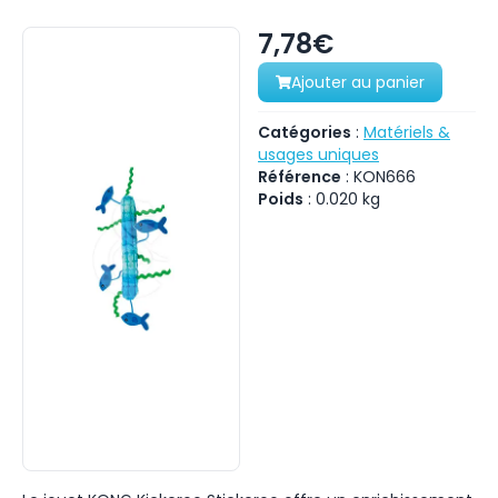
7,78€
Ajouter au panier
Catégories
:
Matériels &
usages uniques
Référence
:
KON666
Poids
:
0.020
kg