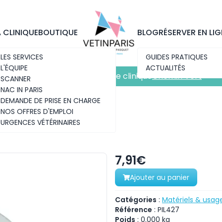
Découvrez notre nouvelle clinique
Chemin Vert
A CLINIQUE
BOUTIQUE
BLOG
RÉSERVER EN LIG
LES SERVICES
GUIDES PRATIQUES
L'ÉQUIPE
ACTUALITÉS
Découvrez notre nouvelle clinique
Chemin Vert
SCANNER
NAC IN PARIS
DEMANDE DE PRISE EN CHARGE
NOS OFFRES D'EMPLOI
URGENCES VÉTÉRINAIRES
7,91€
Ajouter au panier
Catégories
:
Matériels & usag
Référence
:
PIL427
Poids
:
0.000
kg