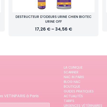
DESTRUCTEUR D'ODEURS URINE CHIEN BIOTEC
URINE OFF
17,26 € – 34,56 €
LA CLINIQUE
SCANNER
NAC IN PARIS
BLOG NAC
BOUTIQUE
GUIDES PRATIQUES
es VETINPARIS à Paris
ACTUALITÉS
TARIFS
URGENCES VÉTÉRINAIRES