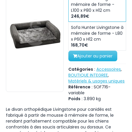
mémoire de forme -
L100 x P80 x H12 cm
246,89€
Sofa Hunter Livingstone à
mémoire de forme - L80
x P60 x H12 cm
168,70€
Ajouter au panier
Catégories
:
Accessoires
,
BOUTIQUE INTEGREE
,
Matériels & usages uniques
Référence
:
SOF716-
variable
Poids
:
3.890
kg
Le divan orthopédique Livingstone pour canidés est
fabriqué à partir de mousse à mémoire de forme, le
rendant parfaitement compatible pour les chiens
confrontés à des soucis articulaires ou dorsaux. Ce