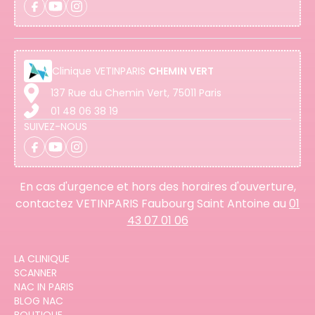
Clinique
VETINPARIS
CHEMIN VERT
137 Rue du Chemin Vert, 75011 Paris
01 48 06 38 19
SUIVEZ-NOUS
En cas d'urgence et hors des horaires d'ouverture,
contactez VETINPARIS Faubourg Saint Antoine au
01
43 07 01 06
LA CLINIQUE
SCANNER
NAC IN PARIS
BLOG NAC