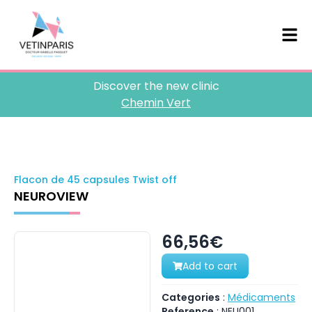
Discover the new clinic
Chemin Vert
Flacon de 45 capsules Twist off
NEUROVIEW
66,56€
Add to cart
Categories
:
Médicaments
Reference
:
NEU001