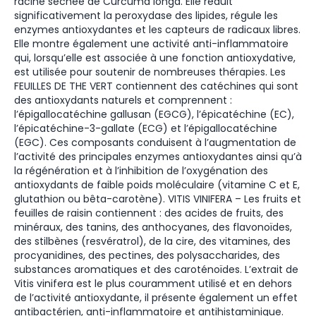
racine séchée de Curcuma longa. Elle réduit
significativement la peroxydase des lipides, régule les
enzymes antioxydantes et les capteurs de radicaux libres.
Elle montre également une activité anti-inflammatoire
qui, lorsqu’elle est associée à une fonction antioxydative,
est utilisée pour soutenir de nombreuses thérapies. Les
FEUILLES DE THE VERT contiennent des catéchines qui sont
des antioxydants naturels et comprennent :
l’épigallocatéchine gallusan (EGCG), l’épicatéchine (EC),
l’épicatéchine-3-gallate (ECG) et l’épigallocatéchine
(EGC). Ces composants conduisent à l’augmentation de
l’activité des principales enzymes antioxydantes ainsi qu’à
la régénération et à l’inhibition de l’oxygénation des
antioxydants de faible poids moléculaire (vitamine C et E,
glutathion ou bêta-carotène). VITIS VINIFERA – Les fruits et
feuilles de raisin contiennent : des acides de fruits, des
minéraux, des tanins, des anthocyanes, des flavonoïdes,
des stilbènes (resvératrol), de la cire, des vitamines, des
procyanidines, des pectines, des polysaccharides, des
substances aromatiques et des caroténoïdes. L’extrait de
Vitis vinifera est le plus couramment utilisé et en dehors
de l’activité antioxydante, il présente également un effet
antibactérien, anti-inflammatoire et antihistaminique.