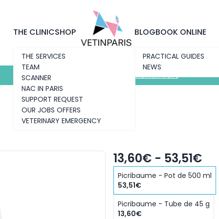
Discover the new clinic
Chemin Vert
THE CLINIC
SHOP
BLOG
BOOK ONLINE
THE SERVICES
PRACTICAL GUIDES
TEAM
NEWS
Discover the new clinic
Chemin Vert
SCANNER
NAC IN PARIS
SUPPORT REQUEST
OUR JOBS OFFERS
VETERINARY EMERGENCY
13,60€ - 53,51€
Picribaume - Pot de 500 ml
53,51€
Picribaume - Tube de 45 g
13,60€