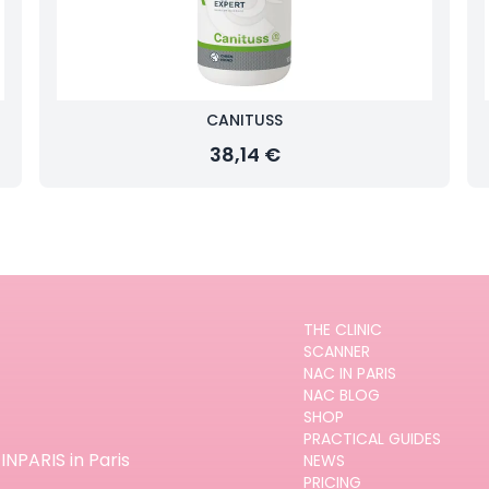
CANITUSS
38,14 €
THE CLINIC
SCANNER
NAC IN PARIS
NAC BLOG
SHOP
PRACTICAL GUIDES
INPARIS in Paris
NEWS
PRICING