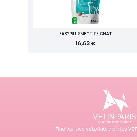
EASYPILL SMECTITE CHAT
16,63 €
Find our two veterinary clinics VET