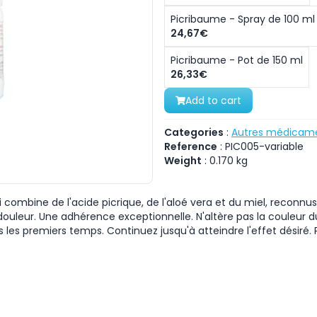
Picribaume - Spray de 100 ml
24,67€
Picribaume - Pot de 150 ml
26,33€
Add to cart
Categories
:
Autres médicame
Reference
:
PIC005-variable
Weight
:
0.170
kg
combine de l'acide picrique, de l'aloé vera et du miel, reconnus
douleur. Une adhérence exceptionnelle. N'altère pas la couleur d
 les premiers temps. Continuez jusqu'à atteindre l'effet désiré.