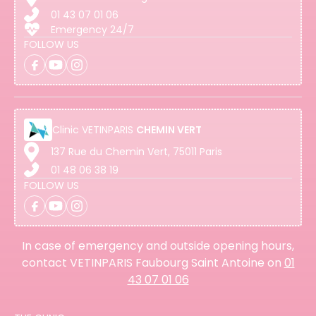
01 43 07 01 06
Emergency 24/7
FOLLOW US
Clinic
VETINPARIS
CHEMIN VERT
137 Rue du Chemin Vert, 75011 Paris
01 48 06 38 19
FOLLOW US
In case of emergency and outside opening hours,
contact VETINPARIS Faubourg Saint Antoine on
01
43 07 01 06