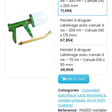
vis - 300 ml - Canule D10
x 200 mm
71,68€
Pistolet à droguer
Labelvage avec canule à
vis - 200 ml - Canule D10
x 175 mm
67,85€
Pistolet à droguer
Labelvage avec canule à
vis - 70 ml - Canule D10 x
110 mm
48,80€
Add to cart
Categories
:
ConsoMat
spécifique rural
,
Matériels &
usages uniques
,
UU et Petit
matériel
Reference
:
PIS002-variable