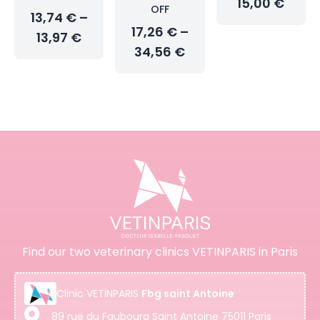
15,00 €
OFF
13,74 € –
17,26 € –
13,97 €
34,56 €
Find our two veterinary clinics VETINPARIS in Paris
Clinic
VETINPARIS
Fbg saint Antoine
89 rue du Faubourg Saint Antoine 75011 Paris