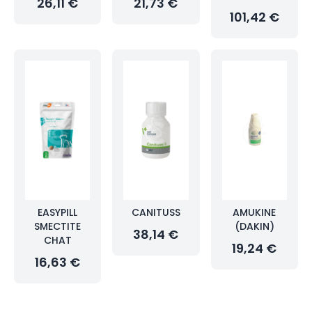
26,11 €
21,73 €
101,42 €
EASYPILL
CANITUSS
AMUKINE
SMECTITE
(DAKIN)
38,14 €
CHAT
19,24 €
16,63 €