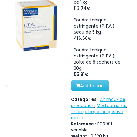
de 1 kg
113,74€
Poudre tonique
astringente (P.T.A.) -
Seau de 5 kg
416,66€
Poudre tonique
astringente (P.T.A.) -
Boîte de 8 sachets de
30g
55,91€
Add to cart
Categories
:
Animaux de
production
,
Médicaments
,
Thérap. hépatodigestive
rurale
Reference
:
PDR001-
variable
Weight
:
0.320
kg