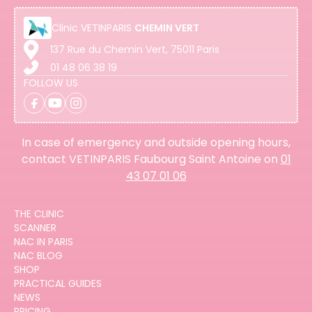
Clinic
VETINPARIS
CHEMIN VERT
137 Rue du Chemin Vert, 75011 Paris
01 48 06 38 19
FOLLOW US
In case of emergency and outside opening hours,
contact VETINPARIS Faubourg Saint Antoine on
01
43 07 01 06
THE CLINIC
SCANNER
NAC IN PARIS
NAC BLOG
SHOP
PRACTICAL GUIDES
NEWS
PRICING