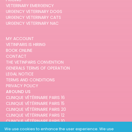
VETERINARY EMERGENCY
URGENCY VETERINARY DOGS
URGENCY VETERINARY CATS
URGENCY VETERINARY NAC
MY ACCOUNT
VETINPARIS IS HIRING
BOOK ONLINE
CONTACT
THE VETINPARIS CONVENTION
GENERALS TERMS OF OPERATION
LEGAL NOTICE
TERMS AND CONDITIONS
PRIVACY POLICY
AROUND US
CLINIQUE VÉTÉRINAIRE PARIS 16
CLINIQUE VÉTÉRINAIRE PARIS 15
CLINIQUE VÉTÉRINAIRE PARIS 20
CLINIQUE VÉTÉRINAIRE PARIS 12
CLINIQUE VÉTÉRINAIRE PARIS 10
CLINIQUE VÉTÉRINAIRE PARIS 3
We use cookies to enhance the user experience. We use