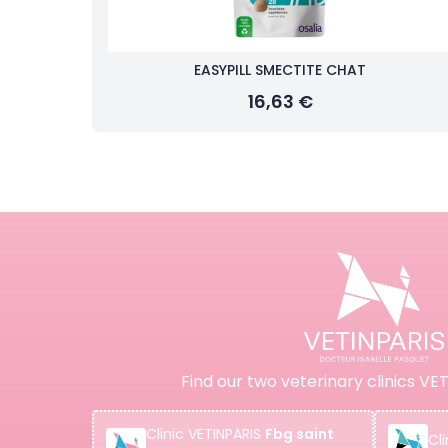
EASYPILL SMECTITE CHAT
16,63 €
Find our two veterinary clinics VET
Clinic
VETINPARIS
Fbg saint
Cli