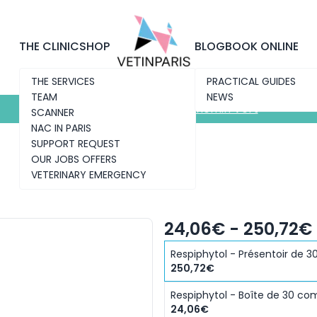
Discover the new clinic
Chemin Vert
THE CLINIC
SHOP
BLOG
BOOK ONLINE
THE SERVICES
PRACTICAL GUIDES
TEAM
NEWS
Discover the new clinic
Chemin Vert
SCANNER
NAC IN PARIS
SUPPORT REQUEST
OUR JOBS OFFERS
VETERINARY EMERGENCY
24,06€ - 250,72€
Respiphytol - Présentoir de 
250,72€
Respiphytol - Boîte de 30 c
24,06€