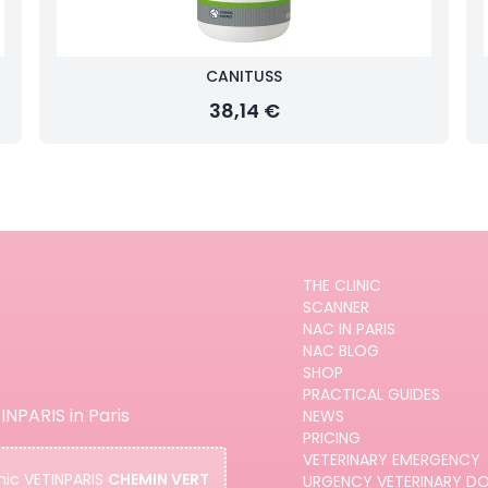
CANITUSS
38,14 €
THE CLINIC
SCANNER
NAC IN PARIS
NAC BLOG
SHOP
PRACTICAL GUIDES
INPARIS in Paris
NEWS
PRICING
VETERINARY EMERGENCY
nic
VETINPARIS
CHEMIN VERT
URGENCY VETERINARY D