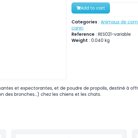
Add to cart
Categories
:
Animaux de com
canin
Reference
:
RES021-variable
Weight
:
0.040
kg
ntes et expectorantes, et de poudre de propolis, destiné à off
on des bronches…) chez les chiens et les chats.