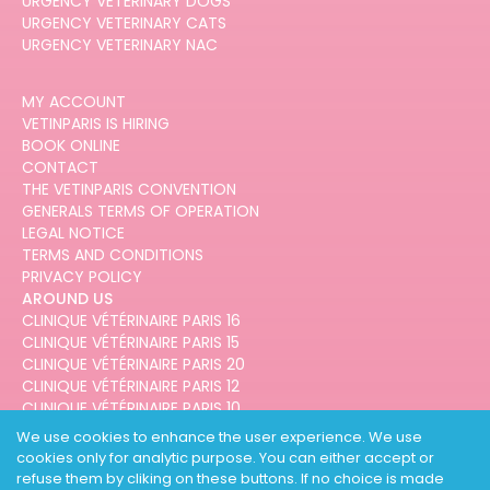
URGENCY VETERINARY DOGS
URGENCY VETERINARY CATS
URGENCY VETERINARY NAC
MY ACCOUNT
VETINPARIS IS HIRING
BOOK ONLINE
CONTACT
THE VETINPARIS CONVENTION
GENERALS TERMS OF OPERATION
LEGAL NOTICE
TERMS AND CONDITIONS
PRIVACY POLICY
AROUND US
CLINIQUE VÉTÉRINAIRE PARIS 16
CLINIQUE VÉTÉRINAIRE PARIS 15
CLINIQUE VÉTÉRINAIRE PARIS 20
CLINIQUE VÉTÉRINAIRE PARIS 12
CLINIQUE VÉTÉRINAIRE PARIS 10
CLINIQUE VÉTÉRINAIRE PARIS 3
We use cookies to enhance the user experience. We use
cookies only for analytic purpose. You can either accept or
refuse them by cliking on these buttons. If no choice is made