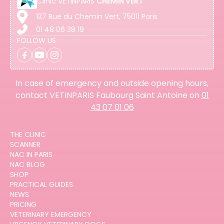
Clinic
VETINPARIS
CHEMIN VERT
137 Rue du Chemin Vert, 75011 Paris
01 48 06 38 19
FOLLOW US
In case of emergency and outside opening hours,
contact VETINPARIS Faubourg Saint Antoine on
01
43 07 01 06
THE CLINIC
SCANNER
NAC IN PARIS
NAC BLOG
SHOP
PRACTICAL GUIDES
NEWS
PRICING
VETERINARY EMERGENCY