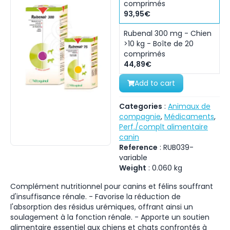
comprimés
93,95€
Rubenal 300 mg - Chien
>10 kg - Boîte de 20
comprimés
44,89€
Add to cart
Categories
:
Animaux de
compagnie
,
Médicaments
,
Perf./complt alimentaire
canin
Reference
:
RUB039-
variable
Weight
:
0.060
kg
Complément nutritionnel pour canins et félins souffrant
d'insuffisance rénale. - Favorise la réduction de
l'absorption des résidus urémiques, offrant ainsi un
soulagement à la fonction rénale. - Apporte un soutien
alimentaire essentiel aux chiens et chats confrontés à