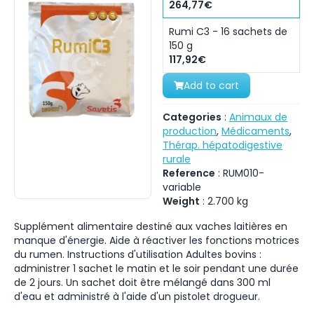
264,77€
Rumi C3 - 16 sachets de
150 g
117,92€
Add to cart
Categories
:
Animaux de
production
,
Médicaments
,
Thérap. hépatodigestive
rurale
Reference
:
RUM010-
variable
Weight
:
2.700
kg
Supplément alimentaire destiné aux vaches laitières en
manque d'énergie. Aide à réactiver les fonctions motrices
du rumen. Instructions d'utilisation Adultes bovins :
administrer 1 sachet le matin et le soir pendant une durée
de 2 jours. Un sachet doit être mélangé dans 300 ml
d'eau et administré à l'aide d'un pistolet drogueur.