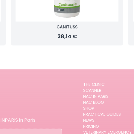
CANITUSS
38,14 €
THE CLINIC
SCANNER
NAC IN PARIS
NAC BLOG
SHOP
PRACTICAL GUIDES
INPARIS in Paris
NEWS
PRICING
VETERINARY EMERGENCY