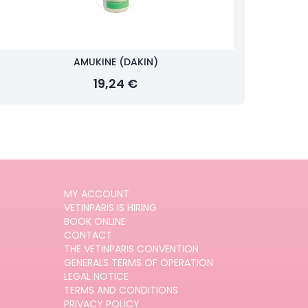
AMUKINE (DAKIN)
19,24 €
MY ACCOUNT
VETINPARIS IS HIRING
BOOK ONLINE
CONTACT
THE VETINPARIS CONVENTION
GENERALS TERMS OF OPERATION
LEGAL NOTICE
TERMS AND CONDITIONS
PRIVACY POLICY