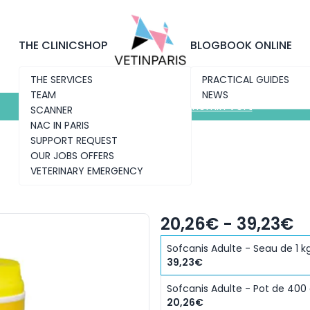
Discover the new clinic
Chemin Vert
THE CLINIC
SHOP
BLOG
BOOK ONLINE
THE SERVICES
PRACTICAL GUIDES
TEAM
NEWS
Discover the new clinic
Chemin Vert
SCANNER
NAC IN PARIS
SUPPORT REQUEST
OUR JOBS OFFERS
VETERINARY EMERGENCY
20,26€ - 39,23€
Sofcanis Adulte - Seau de 1 k
39,23€
Sofcanis Adulte - Pot de 400
20,26€