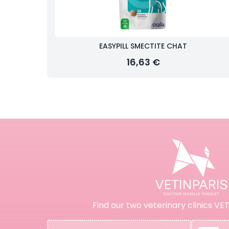
EASYPILL SMECTITE CHAT
16,63 €
Find our two veterinary clinics VET