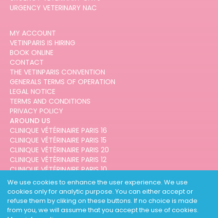
URGENCY VETERINARY NAC
MY ACCOUNT
VETINPARIS IS HIRING
BOOK ONLINE
CONTACT
THE VETINPARIS CONVENTION
GENERALS TERMS OF OPERATION
LEGAL NOTICE
TERMS AND CONDITIONS
PRIVACY POLICY
AROUND US
CLINIQUE VÉTÉRINAIRE PARIS 16
CLINIQUE VÉTÉRINAIRE PARIS 15
CLINIQUE VÉTÉRINAIRE PARIS 20
CLINIQUE VÉTÉRINAIRE PARIS 12
CLINIQUE VÉTÉRINAIRE PARIS 10
CLINIQUE VÉTÉRINAIRE PARIS 3
We use cookies to enhance the user experience. We use
cookies only for analytic purpose. You can either accept or
refuse them by cliking on these buttons. If no choice is made
from you, we will assume that you accept the use of cookies.