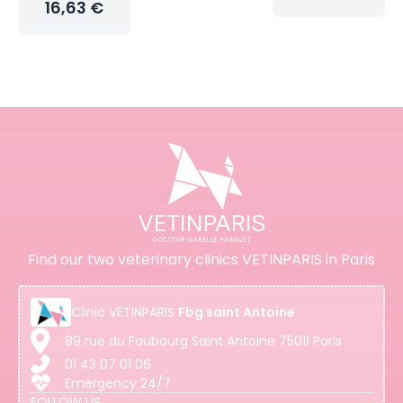
16,63 €
Find our two veterinary clinics VETINPARIS in Paris
Clinic
VETINPARIS
Fbg saint Antoine
89 rue du Faubourg Saint Antoine 75011 Paris
01 43 07 01 06
Emergency 24/7
FOLLOW US