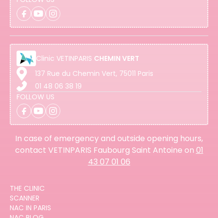
Clinic
VETINPARIS
CHEMIN VERT
137 Rue du Chemin Vert, 75011 Paris
01 48 06 38 19
FOLLOW US
In case of emergency and outside opening hours,
contact VETINPARIS Faubourg Saint Antoine on
01
43 07 01 06
THE CLINIC
SCANNER
NAC IN PARIS
NAC BLOG