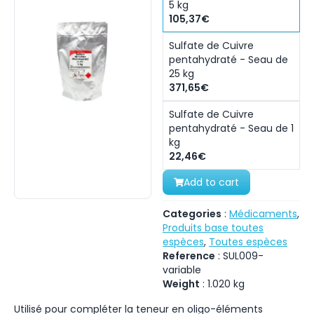
5 kg
105,37€
Sulfate de Cuivre
pentahydraté - Seau de
25 kg
371,65€
Sulfate de Cuivre
pentahydraté - Seau de 1
kg
22,46€
Add to cart
Categories
:
Médicaments
,
Produits base toutes
espèces
,
Toutes espèces
Reference
:
SUL009-
variable
Weight
:
1.020
kg
Utilisé pour compléter la teneur en oligo-éléments