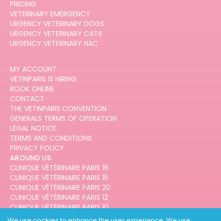
PRICING
VETERINARY EMERGENCY
URGENCY VETERINARY DOGS
URGENCY VETERINARY CATS
URGENCY VETERINARY NAC
MY ACCOUNT
VETINPARIS IS HIRING
BOOK ONLINE
CONTACT
THE VETINPARIS CONVENTION
GENERALS TERMS OF OPERATION
LEGAL NOTICE
TERMS AND CONDITIONS
PRIVACY POLICY
AROUND US
CLINIQUE VÉTÉRINAIRE PARIS 16
CLINIQUE VÉTÉRINAIRE PARIS 15
CLINIQUE VÉTÉRINAIRE PARIS 20
CLINIQUE VÉTÉRINAIRE PARIS 12
CLINIQUE VÉTÉRINAIRE PARIS 10
CLINIQUE VÉTÉRINAIRE PARIS 3
We use cookies to enhance the user experience. We use