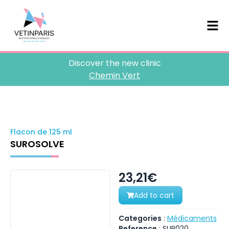
Discover the new clinic
Chemin Vert
Flacon de 125 ml
SUROSOLVE
23,21€
Add to cart
Categories
:
Médicaments
Reference
:
SUR020