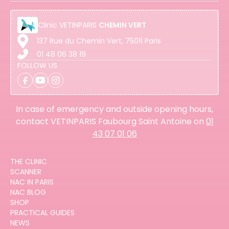
Clinic
VETINPARIS
CHEMIN VERT
137 Rue du Chemin Vert, 75011 Paris
01 48 06 38 19
FOLLOW US
In case of emergency and outside opening hours,
contact VETINPARIS Faubourg Saint Antoine on
01
43 07 01 06
THE CLINIC
SCANNER
NAC IN PARIS
NAC BLOG
SHOP
PRACTICAL GUIDES
NEWS