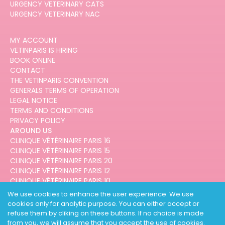
URGENCY VETERINARY CATS
URGENCY VETERINARY NAC
MY ACCOUNT
VETINPARIS IS HIRING
BOOK ONLINE
CONTACT
THE VETINPARIS CONVENTION
GENERALS TERMS OF OPERATION
LEGAL NOTICE
TERMS AND CONDITIONS
PRIVACY POLICY
AROUND US
CLINIQUE VÉTÉRINAIRE PARIS 16
CLINIQUE VÉTÉRINAIRE PARIS 15
CLINIQUE VÉTÉRINAIRE PARIS 20
CLINIQUE VÉTÉRINAIRE PARIS 12
CLINIQUE VÉTÉRINAIRE PARIS 10
CLINIQUE VÉTÉRINAIRE PARIS 3
We use cookies to enhance the user experience. We use
cookies only for analytic purpose. You can either accept or
refuse them by cliking on these buttons. If no choice is made
from you, we will assume that you accept the use of cookies.