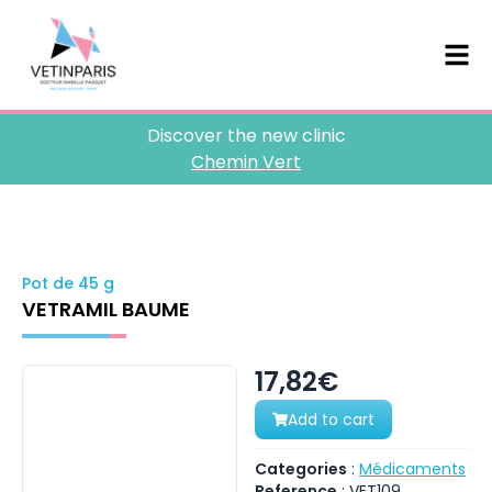
Discover the new clinic
Chemin Vert
Pot de 45 g
VETRAMIL BAUME
17,82€
Add to cart
Categories
:
Médicaments
Reference
:
VET109