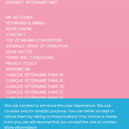
URGENCY VETERINARY NAC
MY ACCOUNT
VETINPARIS IS HIRING
BOOK ONLINE
CONTACT
THE VETINPARIS CONVENTION
GENERALS TERMS OF OPERATION
LEGAL NOTICE
TERMS AND CONDITIONS
PRIVACY POLICY
AROUND US
CLINIQUE VÉTÉRINAIRE PARIS 16
CLINIQUE VÉTÉRINAIRE PARIS 15
CLINIQUE VÉTÉRINAIRE PARIS 20
CLINIQUE VÉTÉRINAIRE PARIS 12
CLINIQUE VÉTÉRINAIRE PARIS 10
CLINIQUE VÉTÉRINAIRE PARIS 3
We use cookies to enhance the user experience. We use
cookies only for analytic purpose. You can either accept or
refuse them by cliking on these buttons. If no choice is made
from you, we will assume that you accept the use of cookies.
More information