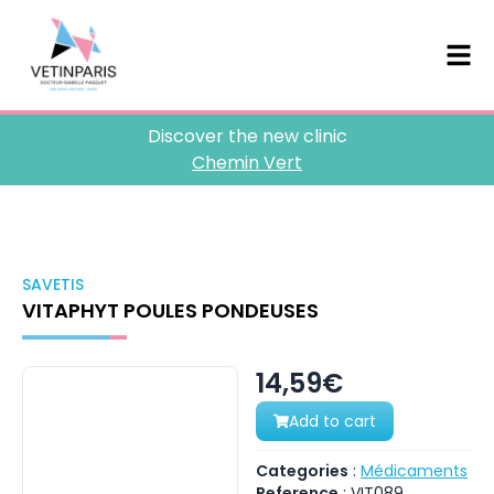
Discover the new clinic
Chemin Vert
SAVETIS
VITAPHYT POULES PONDEUSES
14,59€
Add to cart
Categories
:
Médicaments
Reference
:
VIT089