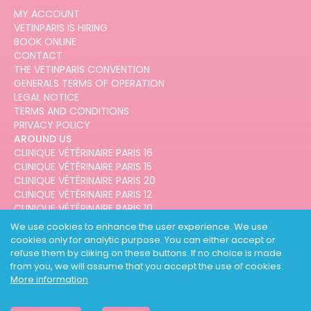
MY ACCOUNT
VETINPARIS IS HIRING
BOOK ONLINE
CONTACT
THE VETINPARIS CONVENTION
GENERALS TERMS OF OPERATION
LEGAL NOTICE
TERMS AND CONDITIONS
PRIVACY POLICY
AROUND US
CLINIQUE VÉTÉRINAIRE PARIS 16
CLINIQUE VÉTÉRINAIRE PARIS 15
CLINIQUE VÉTÉRINAIRE PARIS 20
CLINIQUE VÉTÉRINAIRE PARIS 12
CLINIQUE VÉTÉRINAIRE PARIS 10
CLINIQUE VÉTÉRINAIRE PARIS 3
We use cookies to enhance the user experience. We use
cookies only for analytic purpose. You can either accept or
refuse them by cliking on these buttons. If no choice is made
from you, we will assume that you accept the use of cookies.
More information
DESIGNED AND DEVELOPED BY
3CODES