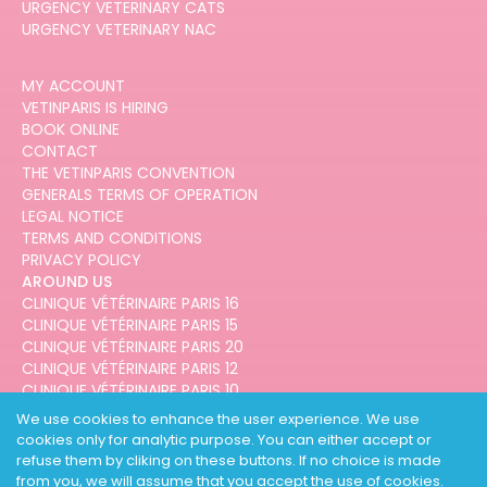
URGENCY VETERINARY CATS
URGENCY VETERINARY NAC
MY ACCOUNT
VETINPARIS IS HIRING
BOOK ONLINE
CONTACT
THE VETINPARIS CONVENTION
GENERALS TERMS OF OPERATION
LEGAL NOTICE
TERMS AND CONDITIONS
PRIVACY POLICY
AROUND US
CLINIQUE VÉTÉRINAIRE PARIS 16
CLINIQUE VÉTÉRINAIRE PARIS 15
CLINIQUE VÉTÉRINAIRE PARIS 20
CLINIQUE VÉTÉRINAIRE PARIS 12
CLINIQUE VÉTÉRINAIRE PARIS 10
CLINIQUE VÉTÉRINAIRE PARIS 3
We use cookies to enhance the user experience. We use
cookies only for analytic purpose. You can either accept or
refuse them by cliking on these buttons. If no choice is made
from you, we will assume that you accept the use of cookies.