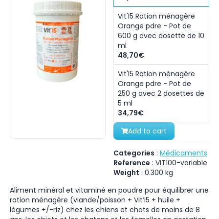
Vit'I5 Ration ménagère
Orange pdre - Pot de
600 g avec dosette de 10
ml
48,70€
Vit'I5 Ration ménagère
Orange pdre - Pot de
250 g avec 2 dosettes de
5 ml
34,79€
Add to cart
Categories
:
Médicaments
Reference
:
VIT100-variable
Weight
:
0.300
kg
Aliment minéral et vitaminé en poudre pour équilibrer une
ration ménagère (viande/poisson + Vit’i5 + huile +
légumes +/-riz) chez les chiens et chats de moins de 8