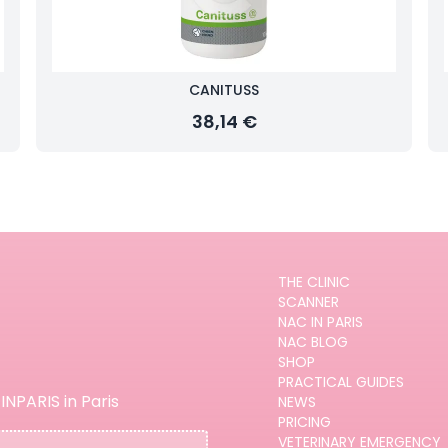
CANITUSS
38,14 €
THE CLINIC
SCANNER
NAC IN PARIS
NAC BLOG
SHOP
PRACTICAL GUIDES
INPARIS in Paris
NEWS
PRICING
VETERINARY EMERGENCY