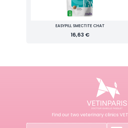
EASYPILL SMECTITE CHAT
16,63 €
Find our two veterinary clinics VET