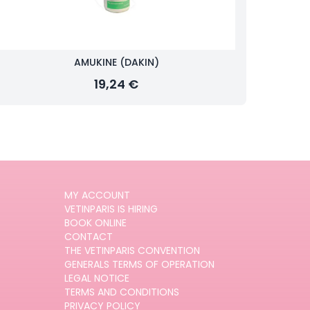
AMUKINE (DAKIN)
19,24 €
MY ACCOUNT
VETINPARIS IS HIRING
BOOK ONLINE
CONTACT
THE VETINPARIS CONVENTION
GENERALS TERMS OF OPERATION
LEGAL NOTICE
TERMS AND CONDITIONS
PRIVACY POLICY