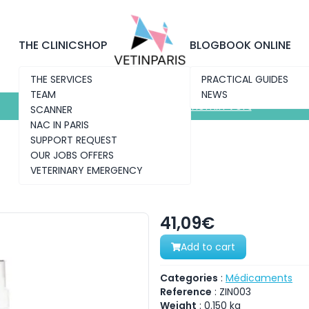
Discover the new clinic
Chemin Vert
THE CLINIC
SHOP
BLOG
BOOK ONLINE
THE SERVICES
PRACTICAL GUIDES
TEAM
NEWS
Discover the new clinic
Chemin Vert
SCANNER
NAC IN PARIS
SUPPORT REQUEST
OUR JOBS OFFERS
VETERINARY EMERGENCY
41,09€
Add to cart
Categories
:
Médicaments
Reference
:
ZIN003
Weight
:
0.150
kg