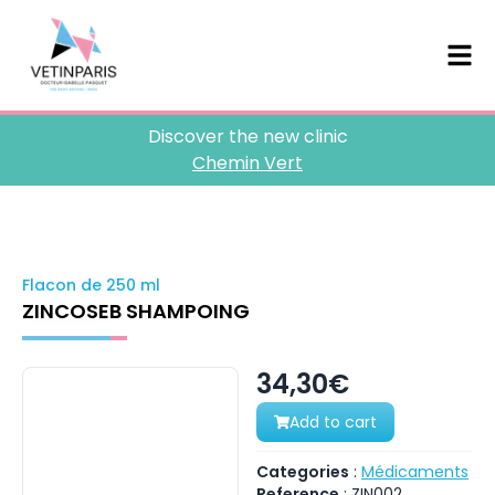
Discover the new clinic
Chemin Vert
Flacon de 250 ml
ZINCOSEB SHAMPOING
34,30€
Add to cart
Categories
:
Médicaments
Reference
:
ZIN002