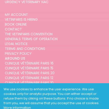
URGENCY VETERINARY NAC
MY ACCOUNT
VETINPARIS IS HIRING
BOOK ONLINE
CONTACT
THE VETINPARIS CONVENTION
GENERALS TERMS OF OPERATION
LEGAL NOTICE
TERMS AND CONDITIONS
PRIVACY POLICY
AROUND US
CLINIQUE VÉTÉRINAIRE PARIS 16
CLINIQUE VÉTÉRINAIRE PARIS 15
CLINIQUE VÉTÉRINAIRE PARIS 20
CLINIQUE VÉTÉRINAIRE PARIS 12
CLINIQUE VÉTÉRINAIRE PARIS 10
CLINIQUE VÉTÉRINAIRE PARIS 3
We use cookies to enhance the user experience. We use
cookies only for analytic purpose. You can either accept or
refuse them by cliking on these buttons. If no choice is made
from you, we will assume that you accept the use of cookies.
More information