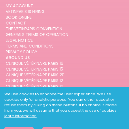
MY ACCOUNT
VETINPARIS IS HIRING
BOOK ONLINE
CONTACT
THE VETINPARIS CONVENTION
GENERALS TERMS OF OPERATION
LEGAL NOTICE
TERMS AND CONDITIONS
PRIVACY POLICY
AROUND US
CLINIQUE VÉTÉRINAIRE PARIS 16
CLINIQUE VÉTÉRINAIRE PARIS 15
CLINIQUE VÉTÉRINAIRE PARIS 20
CLINIQUE VÉTÉRINAIRE PARIS 12
CLINIQUE VÉTÉRINAIRE PARIS 10
CLINIQUE VÉTÉRINAIRE PARIS 3
We use cookies to enhance the user experience. We use
cookies only for analytic purpose. You can either accept or
refuse them by cliking on these buttons. If no choice is made
from you, we will assume that you accept the use of cookies.
More information
DESIGNED AND DEVELOPED BY
3CODES