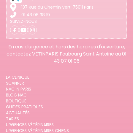
137 Rue du Chemin Vert, 75011 Paris
01 48 06 38 19
SUIVEZ-NOUS
En cas d'urgence et hors des horaires d'ouverture,
contactez VETINPARIS Faubourg Saint Antoine au
01
43 07 01 06
LA CLINIQUE
SCANNER
NAC IN PARIS
BLOG NAC
BOUTIQUE
GUIDES PRATIQUES
ACTUALITÉS
TARIFS
URGENCES VÉTÉRINAIRES
URGENCES VÉTÉRINAIRES CHIENS