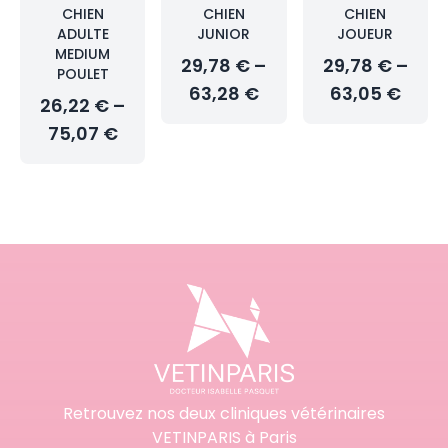
CHIEN
CHIEN
CHIEN
ADULTE
JUNIOR
JOUEUR
MEDIUM
29,78 € –
29,78 € –
POULET
63,28 €
63,05 €
26,22 € –
75,07 €
Retrouvez nos deux cliniques vétérinaires
VETINPARIS à Paris