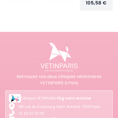
105,58 €
Retrouvez nos deux cliniques vétérinaires
VETINPARIS à Paris
Clinique
VETINPARIS
Fbg saint Antoine
89 rue du Faubourg Saint Antoine 75011 Paris
01 43 07 01 06