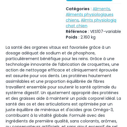
Catégories
:
Aliments
,
Aliments physiologiques
chiens
,
Alimts physiologiq
chat chien
Référence
:
VES107-variable
Poids
:
2.160
kg
La santé des organes vitaux est favorisée grâce à un
dosage adéquat de sodium et de phosphore,
particulièrement bénéfique pour les reins. Grâce à une
technologie innovante de fabrication de croquettes, une
action de nettoyage efficace et cliniquement éprouvée
est assurée pour vos dents. Les protéines hautement
assimilables et une proportion équilibrée de fibres
travaillent ensemble pour soutenir la santé optimale du
système digestif. Un ajustement approprié des protéines
et des graisses aide à maintenir un poids corporel idéal. La
santé des os et des articulations est optimisée par un
juste équilibre de minéraux et d'acides gras Oméga-3,
contribuant à la vitalité globale. Formulé avec des
ingrédients de première qualité, sans colorants, arômes,
ou conservateurs artificiels, et sans ajout excessif de sel.