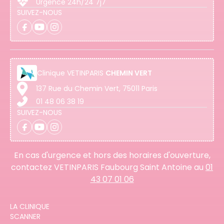
Urgence 24h/24 7j7
SUIVEZ-NOUS
Clinique
VETINPARIS
CHEMIN VERT
137 Rue du Chemin Vert, 75011 Paris
01 48 06 38 19
SUIVEZ-NOUS
En cas d'urgence et hors des horaires d'ouverture,
contactez VETINPARIS Faubourg Saint Antoine au
01
43 07 01 06
LA CLINIQUE
SCANNER