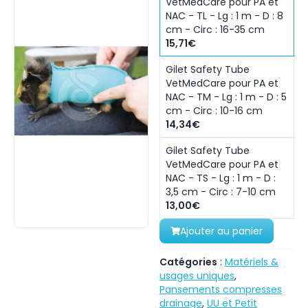
VetMedCare pour PA et
NAC - TL - Lg : 1 m - D : 8
cm - Circ : 16-35 cm
15,71€
Gilet Safety Tube
VetMedCare pour PA et
NAC - TM - Lg : 1 m - D : 5
cm - Circ : 10-16 cm
14,34€
Gilet Safety Tube
VetMedCare pour PA et
NAC - TS - Lg : 1 m - D :
3,5 cm - Circ : 7-10 cm
13,00€
Ajouter au panier
Catégories
:
Matériels &
usages uniques
,
Pansements compresses
drainage
,
UU et Petit