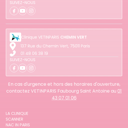
SUIVEZ-NOUS
Clinique
VETINPARIS
CHEMIN VERT
137 Rue du Chemin Vert, 75011 Paris
01 48 06 38 19
SUIVEZ-NOUS
En cas d'urgence et hors des horaires d'ouverture,
contactez VETINPARIS Faubourg Saint Antoine au
01
43 07 01 06
LA CLINIQUE
SCANNER
NAC IN PARIS