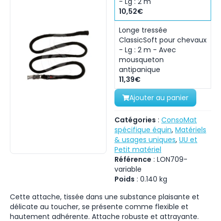
- Lg : 2 m
10,52€
Longe tressée
ClassicSoft pour chevaux
- Lg : 2 m - Avec
mousqueton
antipanique
11,39€
Ajouter au panier
Catégories
:
ConsoMat
spécifique équin
,
Matériels
& usages uniques
,
UU et
Petit matériel
Référence
:
LON709-
variable
Poids
:
0.140
kg
Cette attache, tissée dans une substance plaisante et
délicate au toucher, se présente comme flexible et
hautement adhérente. Attache robuste et attrayante.