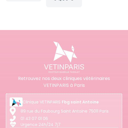
Retrouvez nos deux cliniques vétérinaires
VETINPARIS à Paris
Clinique
VETINPARIS
Fbg saint Antoine
89 rue du Faubourg Saint Antoine 75011 Paris
01 43 07 01 06
Urgence 24h/24 7j7