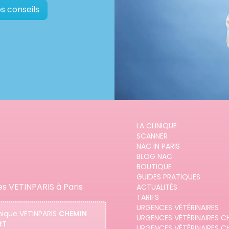
s conseils
LA CLINIQUE
SCANNER
NAC IN PARIS
BLOG NAC
BOUTIQUE
GUIDES PRATIQUES
es VETINPARIS à Paris
ACTUALITÉS
TARIFS
URGENCES VÉTÉRINAIRES
nique
VETINPARIS
CHEMIN
URGENCES VÉTÉRINAIRES C
RT
URGENCES VÉTÉRINAIRES C