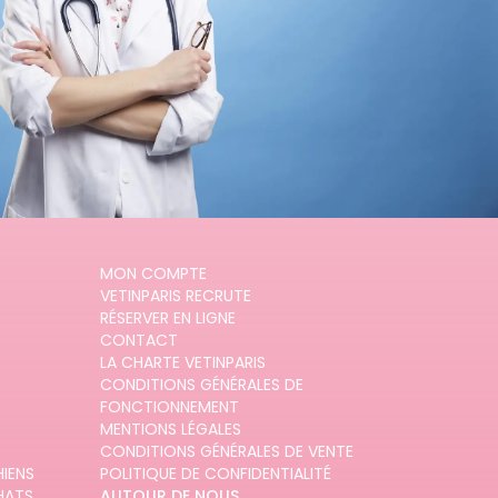
MON COMPTE
VETINPARIS RECRUTE
RÉSERVER EN LIGNE
CONTACT
LA CHARTE VETINPARIS
CONDITIONS GÉNÉRALES DE
FONCTIONNEMENT
MENTIONS LÉGALES
CONDITIONS GÉNÉRALES DE VENTE
HIENS
POLITIQUE DE CONFIDENTIALITÉ
HATS
AUTOUR DE NOUS