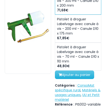
vis - 300 ml - Canule D10
x 200 mm
71,68€
Pistolet à droguer
Labelvage avec canule à
vis - 200 ml - Canule D10
x 175 mm
67,85€
Pistolet à droguer
Labelvage avec canule à
vis - 70 ml - Canule D10 x
110 mm
48,80€
Ajouter au panier
Catégories
:
ConsoMat
spécifique rural
,
Matériels &
usages uniques
,
UU et Petit
matériel
Référence
:
PIS002-variable