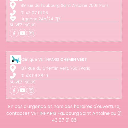
89 rue du Faubourg Saint Antoine 75011 Paris
01 43 07 01 06
Urgence 24h/24 7j7
SUIVEZ-NOUS
Clinique
VETINPARIS
CHEMIN VERT
137 Rue du Chemin Vert, 75011 Paris
01 48 06 38 19
SUIVEZ-NOUS
En cas d'urgence et hors des horaires d'ouverture,
contactez VETINPARIS Faubourg Saint Antoine au
01
43 07 01 06