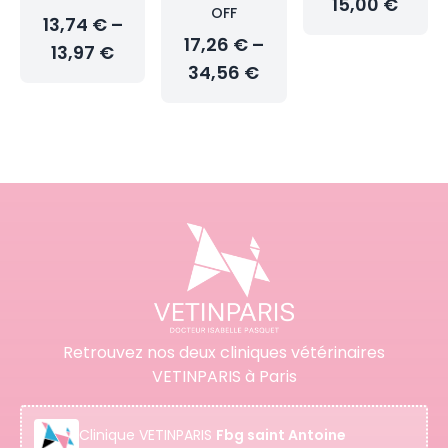
15,00 €
OFF
13,74 € –
17,26 € –
13,97 €
34,56 €
Retrouvez nos deux cliniques vétérinaires
VETINPARIS à Paris
Clinique
VETINPARIS
Fbg saint Antoine