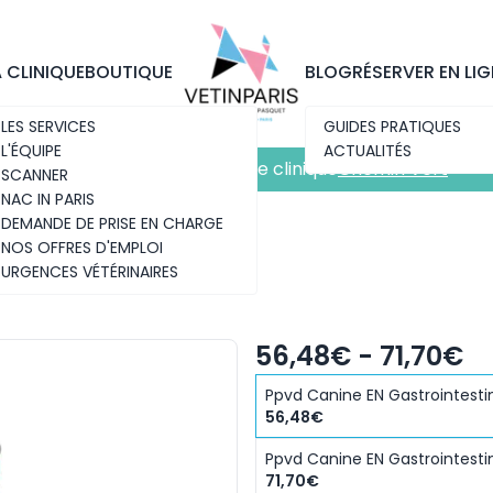
Découvrez notre nouvelle clinique
Chemin Vert
A CLINIQUE
BOUTIQUE
BLOG
RÉSERVER EN LIG
LES SERVICES
GUIDES PRATIQUES
L'ÉQUIPE
ACTUALITÉS
Découvrez notre nouvelle clinique
Chemin Vert
SCANNER
NAC IN PARIS
DEMANDE DE PRISE EN CHARGE
NOS OFFRES D'EMPLOI
URGENCES VÉTÉRINAIRES
TINAL BOÎTE
56,48€ - 71,70€
Ppvd Canine EN Gastrointestin
56,48€
Ppvd Canine EN Gastrointestin
71,70€