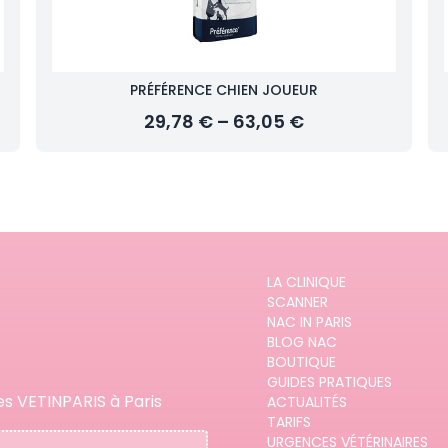
PRÉFÉRENCE CHIEN JOUEUR
29,78 € – 63,05 €
LA CLINIQUE
SCANNER
NAC IN PARIS
BLOG NAC
BOUTIQUE
GUIDES PRATIQUES
es VETINPARIS à Paris
ACTUALITÉS
TARIFS
URGENCES VÉTÉRINAIRES