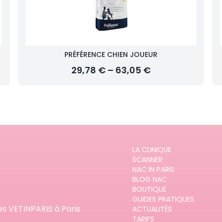
PRÉFÉRENCE CHIEN JOUEUR
29,78 € – 63,05 €
LA CLINIQUE
SCANNER
NAC IN PARIS
BLOG NAC
BOUTIQUE
GUIDES PRATIQUES
es VETINPARIS à Paris
ACTUALITÉS
TARIFS