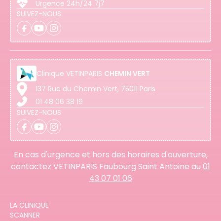
Urgence 24h/24 7j7
SUIVEZ-NOUS
Clinique
VETINPARIS
CHEMIN VERT
137 Rue du Chemin Vert, 75011 Paris
01 48 06 38 19
SUIVEZ-NOUS
En cas d'urgence et hors des horaires d'ouverture,
contactez VETINPARIS Faubourg Saint Antoine au
01
43 07 01 06
LA CLINIQUE
SCANNER