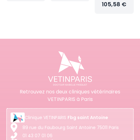
105,58 €
Retrouvez nos deux cliniques vétérinaires
VETINPARIS à Paris
Clinique
VETINPARIS
Fbg saint Antoine
89 rue du Faubourg Saint Antoine 75011 Paris
01 43 07 01 06