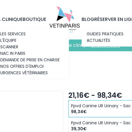
Découvrez notre nouvelle clinique
Chemin Vert
A CLINIQUE
BOUTIQUE
BLOG
RÉSERVER EN LIG
LES SERVICES
GUIDES PRATIQUES
L'ÉQUIPE
ACTUALITÉS
Découvrez notre nouvelle clinique
Chemin Vert
SCANNER
NAC IN PARIS
DEMANDE DE PRISE EN CHARGE
NOS OFFRES D'EMPLOI
URGENCES VÉTÉRINAIRES
21,16€ - 98,34€
Ppvd Canine UR Urinary - Sac 
98,34€
Ppvd Canine UR Urinary - Sac
39,30€