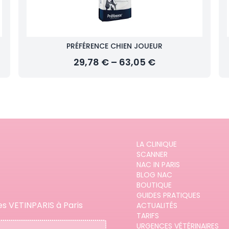
PRÉFÉRENCE CHIEN JOUEUR
29,78 € – 63,05 €
LA CLINIQUE
SCANNER
NAC IN PARIS
BLOG NAC
BOUTIQUE
GUIDES PRATIQUES
es VETINPARIS à Paris
ACTUALITÉS
TARIFS
URGENCES VÉTÉRINAIRES