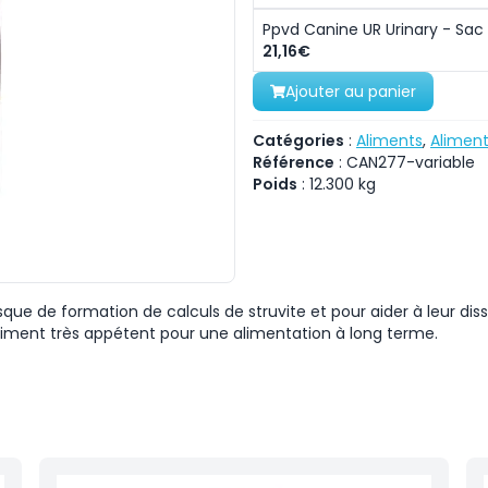
Ppvd Canine UR Urinary - Sac 
21,16€
Ajouter au panier
Catégories
:
Aliments
,
Aliment
Référence
:
CAN277-variable
Poids
:
12.300
kg
sque de formation de calculs de struvite et pour aider à leur disso
 Aliment très appétent pour une alimentation à long terme.