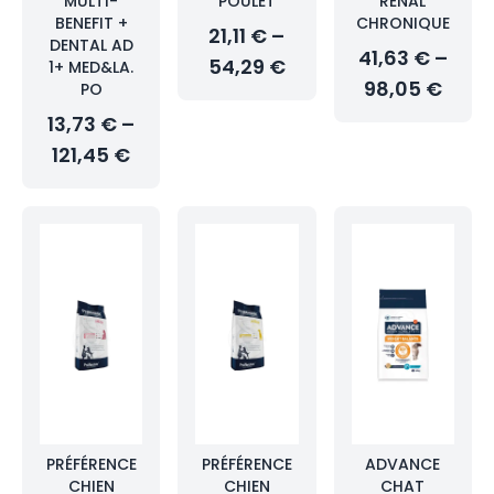
MULTI-
POULET
RÉNAL
BENEFIT +
CHRONIQUE
21,11 € –
DENTAL AD
41,63 € –
54,29 €
1+ MED&LA.
98,05 €
PO
13,73 € –
121,45 €
PRÉFÉRENCE
PRÉFÉRENCE
ADVANCE
CHIEN
CHIEN
CHAT