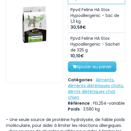
Ppvd Feline HA Stox
Hypoallergenic - Sac de
1,3 kg
30,58€
Ppvd Feline HA Stox
Hypoallergenic - Sachet
de 325 g
10,10€
Ajouter au panier
Catégories
:
Aliments
,
Aliments diététiques chats
,
Alimts diététiques chat
chien
Référence
:
FEL254-variable
Poids
:
3.580
kg
– Une seule source de protéine hydrolysée, de faible poids
moléculaire, pour aider à limiter les réactions allergiques.