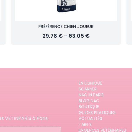
PRÉFÉRENCE CHIEN JOUEUR
29,78 € – 63,05 €
LA CLINIQUE
SCANNER
NAC IN PARIS
BLOG NAC
BOUTIQUE
GUIDES PRATIQUES
es VETINPARIS à Paris
ACTUALITÉS
TARIFS
URGENCES VÉTÉRINAIRES