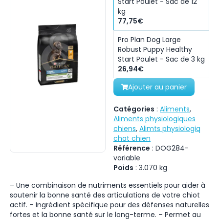
Start Poulet - Sac de 12
kg
77,75€
Pro Plan Dog Large
Robust Puppy Healthy
Start Poulet - Sac de 3 kg
26,94€
Ajouter au panier
Catégories
:
Aliments
,
Aliments physiologiques
chiens
,
Alimts physiologiq
chat chien
Référence
:
DOG284-
variable
Poids
:
3.070
kg
– Une combinaison de nutriments essentiels pour aider à
soutenir la bonne santé des articulations de votre chiot
actif. – Ingrédient spécifique pour des défenses naturelles
fortes et la bonne santé sur le long-terme. – Permet au